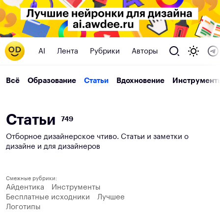
AI
Лента
Рубрики
Авторы
Всё
Образование
Статьи
Вдохновение
Инструмент
С
т
а
т
ь
и
749
Отборное дизайнерское чтиво. Статьи и заметки о
дизайне и для дизайнеров
Смежные рубрики:
Айдентика
Инструменты
Бесплатные исходники
Лучшее
Логотипы