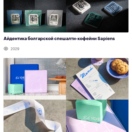
Айдентика болгарской спешалти-кофейни Sapiens
2029