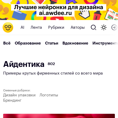
AI
Лента
Рубрики
Авторы
Всё
Образование
Статьи
Вдохновение
Инструмент
А
й
д
е
н
т
и
к
а
802
Примеры крутых фирменных стилей со всего мира
Смежные рубрики:
Дизайн упаковки
Логотипы
Брендинг