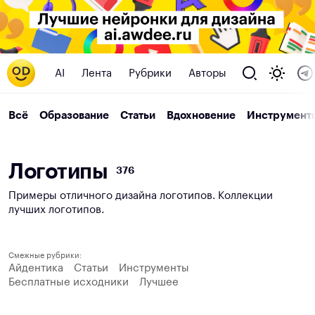
AI
Лента
Рубрики
Авторы
Всё
Образование
Статьи
Вдохновение
Инструмент
Л
о
г
о
т
и
п
ы
376
Примеры отличного дизайна логотипов. Коллекции
лучших логотипов.
Смежные рубрики:
Айдентика
Статьи
Инструменты
Бесплатные исходники
Лучшее