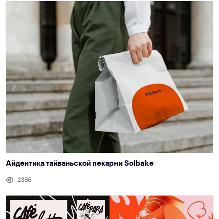
Айдентика тайваньской пекарни Solbake
2386