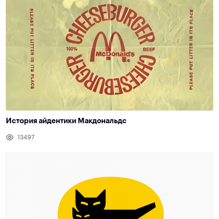
История айдентики Макдональдс
13497