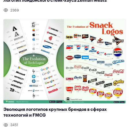
Логотип лондонского стейк-хауса Zelman Meats
2369
Эволюция логотипов крупных брендов в сферах
технологий и FMCG
3451