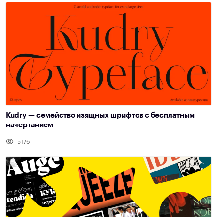
Kudry — семейство изящных шрифтов с бесплатным
начертанием
5176