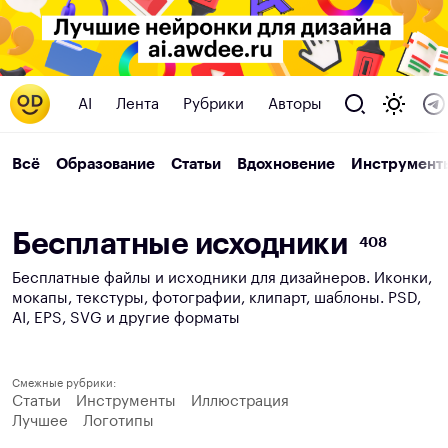
AI
Лента
Рубрики
Авторы
Всё
Образование
Статьи
Вдохновение
Инструмент
Б
е
с
п
л
а
т
н
ы
е
и
с
х
о
д
н
и
к
и
408
Бесплатные файлы и исходники для дизайнеров. Иконки,
мокапы, текстуры, фотографии, клипарт, шаблоны. PSD,
AI, EPS, SVG и другие форматы
Смежные рубрики:
Статьи
Инструменты
Иллюстрация
Лучшее
Логотипы