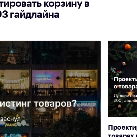
тировать корзину в
03 гайдлайна
Проекти
товарах