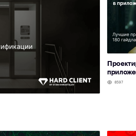
Проекти
приложе
8597