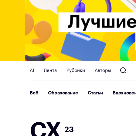
AI
Лента
Рубрики
Авторы
Всё
Образование
Статьи
Вдохнове
C
X
23