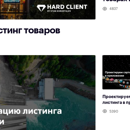
4837
стинг товаров
Проектируе
листинга в 
5390