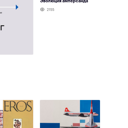
Эволюция амперсанда
2155