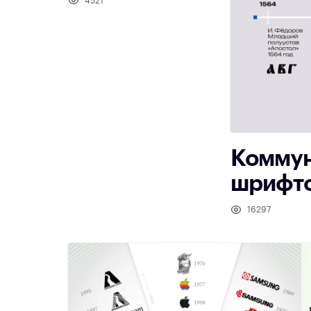
4521
Коммун
шрифт
16297