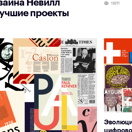
зайна Невилл
13211
лучшие проекты
Эволюци
цифрово