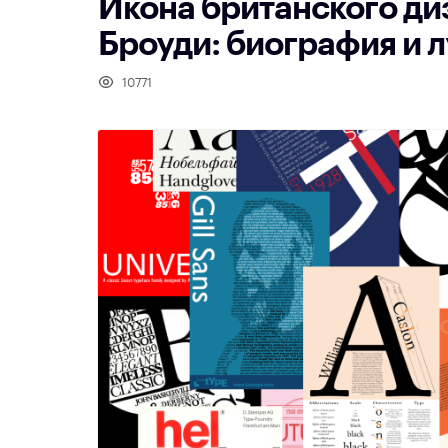
Икона британского ди
Броуди: биография и 
10771