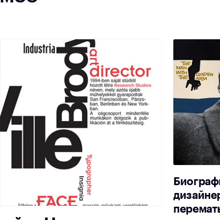
Биографи
дизайнер
перемат