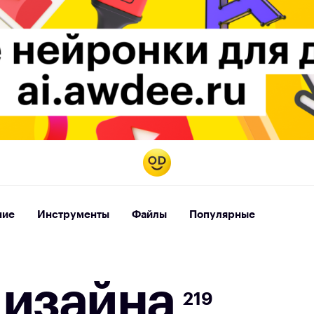
ние
Инструменты
Файлы
Популярные
д
и
з
а
й
н
а
219