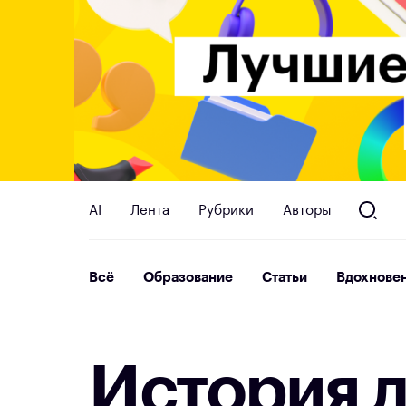
AI
Лента
Рубрики
Авторы
Всё
Образование
Статьи
Вдохнове
И
с
т
о
р
и
я