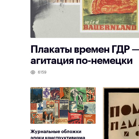
Плакаты времен ГДР —
агитация по-немецки
6159
Журнальные обложки
эпохи конструктивизма