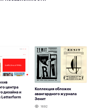
рхив
го центра
Коллекция обложек
о дизайна и
авангардного журнала
 Letterform
Зенит
1692