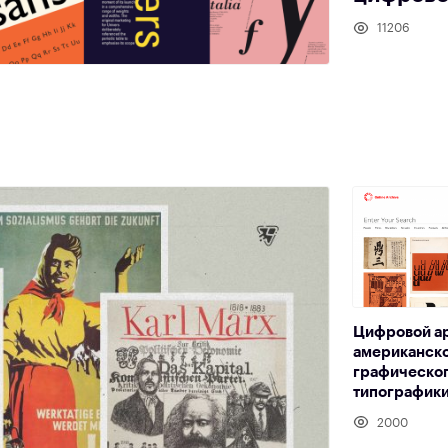
11206
Цифровой а
американско
графическог
типографики
2000