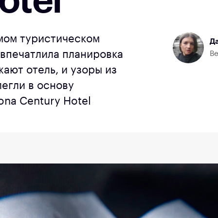
otel
мом туристическом
Да
впечатлила планировка
Ве
жают отель, и узоры из
легли в основу
ona Century Hotel