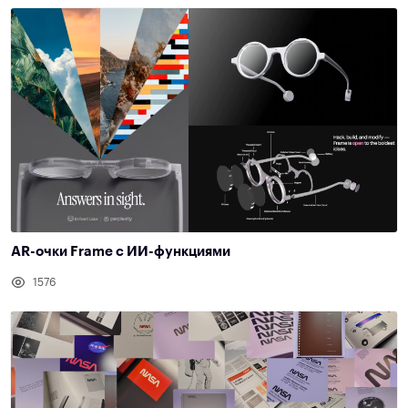
AR-очки Frame c ИИ-функциями
1576