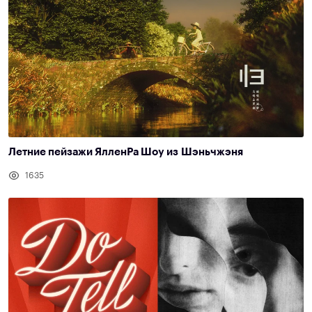
Летние пейзажи ЯлленРа Шоу из Шэньчжэня
1635