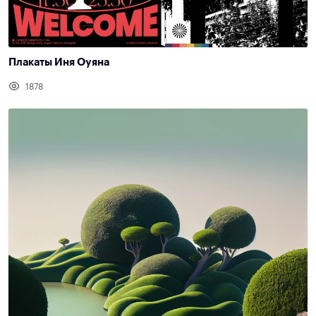
Плакаты Иня Оуяна
1878