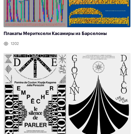
Плакаты Меритксели Касамиры из Барселоны
1202