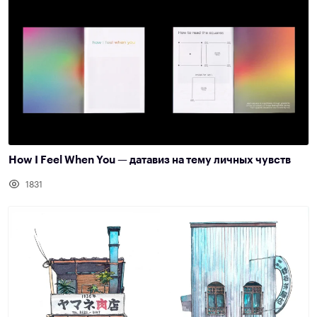
How I Feel When You — датавиз на тему личных чувств
1831