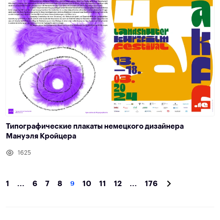
Типографические плакаты немецкого дизайнера
Мануэля Кройцера
1625
1
...
6
7
8
9
10
11
12
...
176