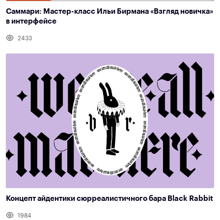
Саммари: Мастер-класс Ильи Бирмана «Взгляд новичка»
в интерфейсе
2433
Концепт айдентики сюрреалистичного бара Black Rabbit
1984