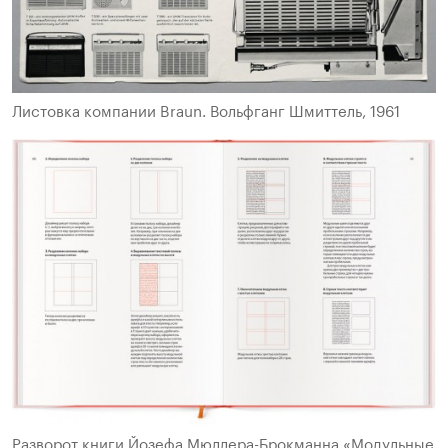
Листовка компании Braun. Вольфганг Шмиттель, 1961
Разворот книги Йозефа Мюллера-Брокманна «Модульные