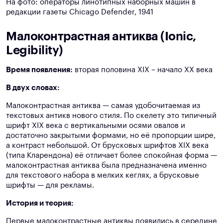
На фото: операторы линотипных наборных машин в
редакции газеты Chicago Defender, 1941
Малоконтрастная антиква
(Ionic,
Legibility)
Время появления:
вторая половина XIX – начало XX века
В двух словах:
Малоконтрастная антиква — самая удобочитаемая из
текстовых антикв нового стиля. По скелету это типичный
шрифт XIX века с вертикальными осями овалов и
достаточно закрытыми формами, но её пропорции шире,
а контраст небольшой. От брусковых шрифтов XIX века
(типа Кларендона) её отличает более спокойная форма —
малоконтрастная антиква была предназначена именно
для текстового набора в мелких кеглях, а брусковые
шрифты — для рекламы.
История и теория:
Первые малоконтрастные антиквы появились в середине