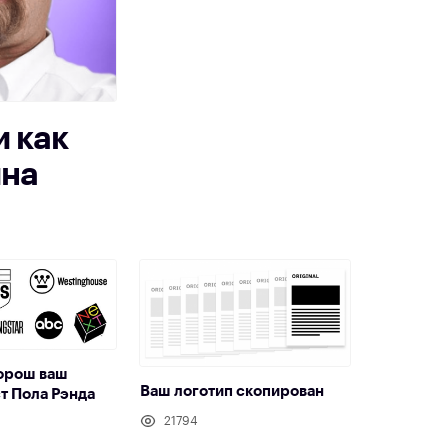
и как
йна
орош ваш
Ваш логотип скопирован
ст Пола Рэнда
21794