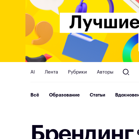
AI
Лента
Рубрики
Авторы
Всё
Образование
Статьи
Вдохнове
Б
р
е
н
д
и
н
г