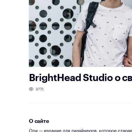
BrightHead Studio о с
8775
О сайте
Оди — издание для дизайнеров, которое стара