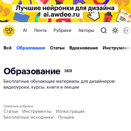
AI
Лента
Рубрики
Авторы
Всё
Образование
Статьи
Вдохновение
Инструмент
О
б
р
а
з
о
в
а
н
и
е
369
Бесплатные обучающие материалы для дизайнеров:
видеоуроки, курсы, книги и лекции
Смежные рубрики:
Статьи
Инструменты
Иллюстрация
Бесплатные исходники
Лучшее