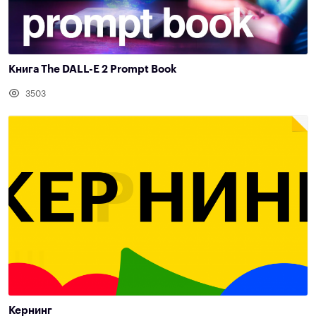
Книга The DALL-E 2 Prompt Book
3503
Кернинг