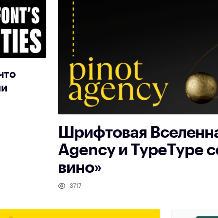
что
ни
Шрифтовая Вселенная
Agency и TypeType 
вино»
3717