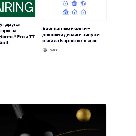
уг друга:
Бесплатные иконки =
пары на
дешёвый дизайн: рисуем
Norms® Pro и TT
свои за 5 простых шагов
erif
5388