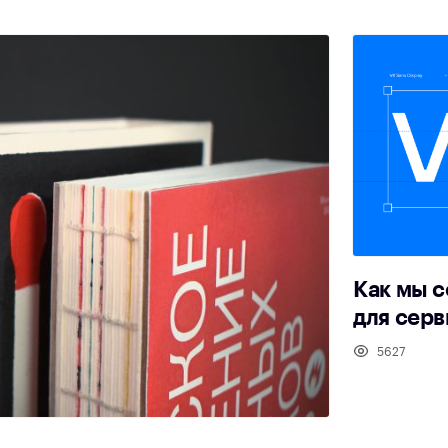
Как мы 
для сер
5627