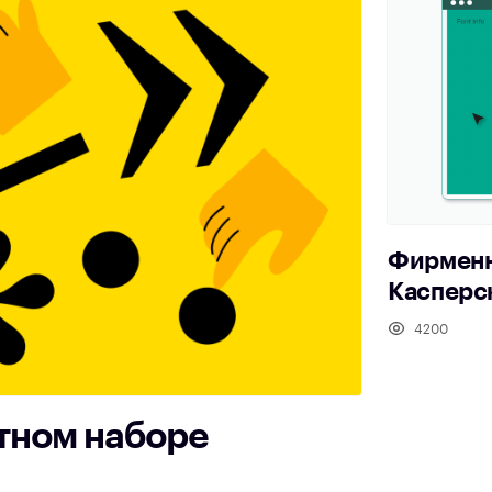
Фирменн
Касперск
4200
тном наборе