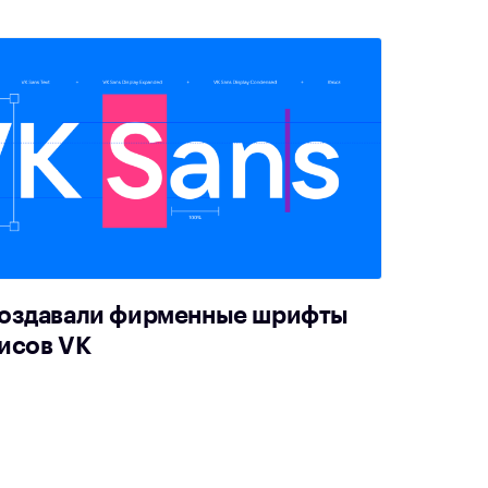
создавали фирменные шрифты
висов VK