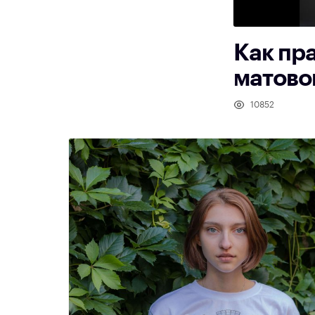
Как пр
матовог
10852