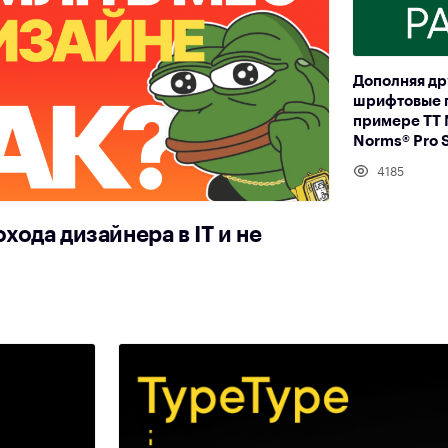
Дополняя др
шрифтовые 
примере TT 
Norms® Pro S
4185
охода дизайнера в IT и не