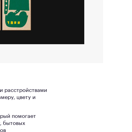
ми расстройствами
меру, цвету и
орый помогает
г, бытовых
тов