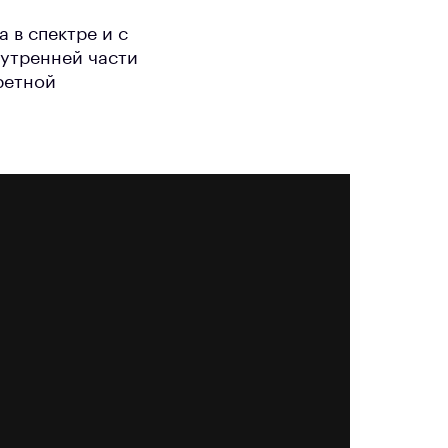
 в спектре и с
нутренней части
ретной