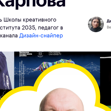
Карпова
ь Школы креативного
Да
титута 2035, педагог в
Ве
-канала
Дизайн-снайпер