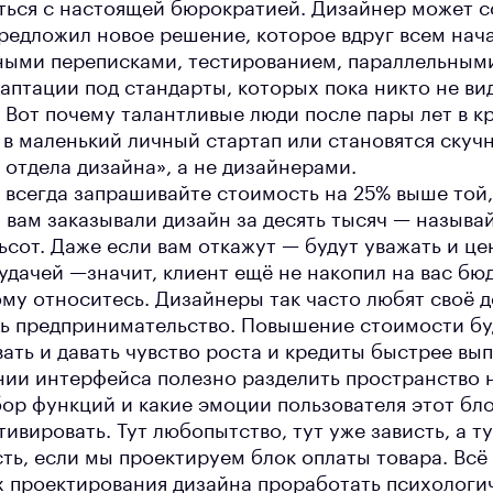
ться с настоящей бюрократией. Дизайнер может с
предложил новое решение, которое вдруг всем нач
ными переписками, тестированием, параллельным
аптации под стандарты, которых пока никто не ви
. Вот почему талантливые люди после пары лет в 
 в маленький личный стартап или становятся ску
отдела дизайна», а не дизайнерами.
 всегда запрашивайте стоимость на 25% выше той,
 вам заказывали дизайн за десять тысяч — называ
ьсот. Даже если вам откажут — будут уважать и це
удачей —значит, клиент ещё не накопил на вас бюд
му относитесь. Дизайнеры так часто любят своё д
ть предпринимательство. Повышение стоимости бу
ть и давать чувство роста и кредиты быстрее вып
нии интерфейса полезно разделить пространство н
бор функций и какие эмоции пользователя этот бл
тивировать. Тут любопытство, тут уже зависть, а ту
ь, если мы проектируем блок оплаты товара. Всё 
х проектирования дизайна проработать психологи