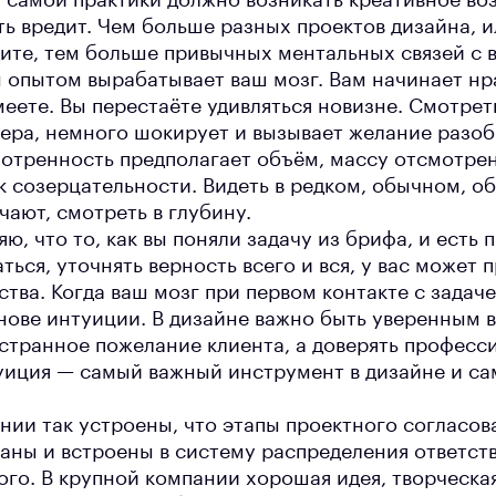
т самой практики должно возникать креативное во
ь вредит. Чем больше разных проектов дизайна, 
дите, тем больше привычных ментальных связей с
опытом вырабатывает ваш мозг. Вам начинает нра
еете. Вы перестаёте удивляться новизне. Смотреть
нера, немного шокирует и вызывает желание разобр
мотренность предполагает объём, массу отсмотрен
к созерцательности. Видеть в редком, обычном, о
чают, смотреть в глубину.
яю, что то, как вы поняли задачу из брифа, и есть 
ться, уточнять верность всего и вся, у вас может
тва. Когда ваш мозг при первом контакте с задач
нове интуиции. В дизайне важно быть уверенным 
 странное пожелание клиента, а доверять професс
уиция — самый важный инструмент в дизайне и са
нии так устроены, что этапы проектного согласо
аны и встроены в систему распределения ответств
кого. В крупной компании хорошая идея, творческ