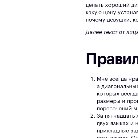
делать хороший ди
какую цену устанав
почему девушки, к
Далее текст от лиц
Правил
Мне всегда нр
а диагональны
которых всегда
размеры и проп
пересечений м
За пятнадцать 
двух языках и 
прикладные зад