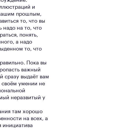
збуждение.
иллюстраций и
 вашим прошлым,
виться то, что вы
 надо на то, что
аться, понять,
ного, а надо
быденном то, что
правильно. Пока вы
 пропасть важный
ей сразу выдаёт вам
в своём умении не
иональной
мый неразвитый у
вания там хорошо
енности на всех, а
ая инициатива