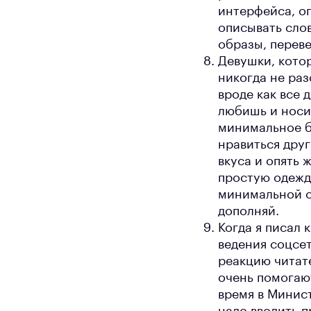
интерфейса, о
описывать сло
образы, перев
Девушки, кото
никогда не раз
вроде как все 
любишь и носи
минимальное бе
нравиться дру
вкуса и опять 
простую одежд
минимальной о
дополняй.
Когда я писал
ведения соцсет
реакцию читат
очень помогают
время в Минист