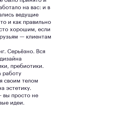
е было принято и
ботало на вас: и в
вались ведущие
то и как правильно
осто хорошим, если
друзьям — клиентам
г. Серьёзно. Вся
 дизайна
ики, пребиотики.
а работу
ся своим телом
а эстетику.
— вы просто не
вые идеи.