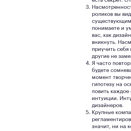
есть секрет. О
Насмотренност
роликов вы ви
существующим 
понимаете и ум
вас, как дизай
вникнуть. Нас
приучить себя 
другие не заме
Я часто повтор
будете сомнева
момент творчес
гипотезу на ос
ловить каждое
интуиции. Инт
дизайнеров.
Крупные компа
регламентиров
значит, ни на 