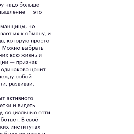
ру надо больше
 мышление — это
бманщицы, но
вает их к обману, и
да, которую просто
. Можно выбрать
них всю жизнь и
ции — признак
р одинаково ценит
между собой
и, развивай,
ыт активного
етки и видеть
у, социальные сети
ботает. В своё
ских институтах