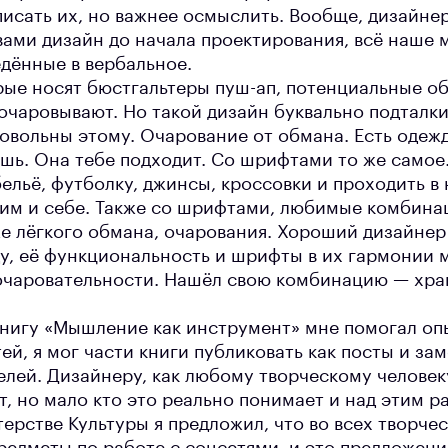
писать их, но важнее осмыслить. Вообще, дизайне
вами дизайн до начала проектирования, всё наше
едённые в вербальное.
рые носят бюстгальтеры пуш-ап, потенциальные о
очаровывают. Но такой дизайн буквально подталки
довольны этому. Очарование от обмана. Есть одеж
шь. Она тебе подходит. Со шрифтами то же самое
льё, футболку, джинсы, кроссовки и проходить в 
гим и себе. Также со шрифтами, любимые комбина
же лёгкого обмана, очарования. Хороший дизайне
у, её функциональность и шрифты в их гармонии 
чаровательности. Нашёл свою комбинацию — хран
 книгу «Мышление как инструмент» мне помогал оп
ей, я мог части книги публиковать как посты и зам
елей. Дизайнеру, как любому творческому человек
, но мало кто это реально понимает и над этим ра
ерстве Культуры я предложил, что во всех творче