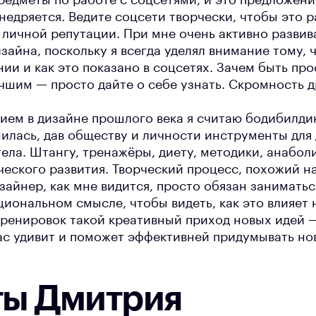
редметы по работе с соцсетями, и это предложени
недряется. Ведите соцсети творчески, чтобы это ра
 личной репутации. При мне очень активно разви
айна, поскольку я всегда уделял внимание тому, ч
нии и как это показано в соцсетях. Зачем быть пр
чшим — просто дайте о себе узнать. Скромность 
ием в дизайне прошлого века я считаю бодибилдин
нилась, дав обществу и личности инструменты для
ела. Штангу, тренажёры, диету, методики, анабол
ческого развития. Творческий процесс, похожий н
зайнер, как мне видится, просто обязан занимать
иональном смысле, чтобы видеть, как это влияет н
тренировок такой креативный приход новых идей 
вас удивит и поможет эффективней придумывать но
ты Дмитрия