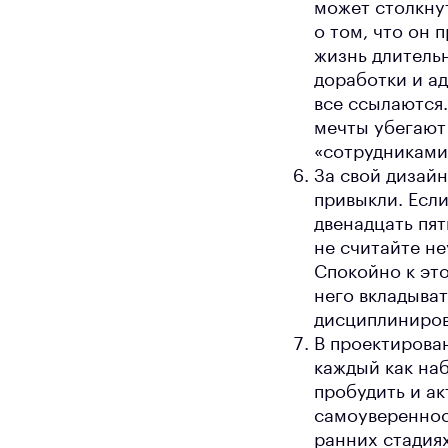
может столкну
о том, что он 
жизнь длитель
доработки и ад
все ссылаются
мечты убегают
«сотрудниками 
За свой дизайн
привыкли. Если
двенадцать пят
не считайте не
Спокойно к это
него вкладыва
дисциплинирова
В проектирова
каждый как на
пробудить и ак
самоуверенност
ранних стадия