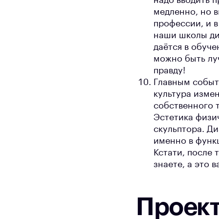
надо вводить п
медленно, но в
профессии, и в
наши школы диз
даётся в обуче
можно быть лу
правду!
Главным событ
культура изме
собственного т
Эстетика физи
скульптора. Ди
именно в функц
Кстати, после 
знаете, а это 
Проек