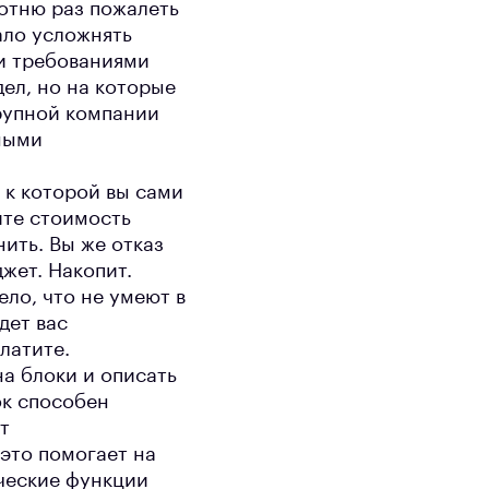
отню раз пожалеть
ало усложнять
и требованиями
дел, но на которые
крупной компании
чными
 к которой вы сами
йте стоимость
нить. Вы же отказ
жет. Накопит.
ело, что не умеют в
дет вас
латите.
а блоки и описать
ок способен
т
это помогает на
ческие функции