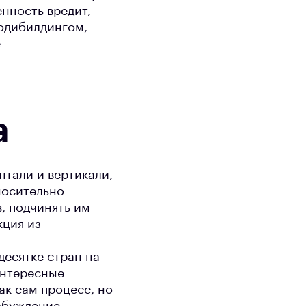
нность вредит,
бодибилдингом,
е
а
нтали и вертикали,
носительно
, подчинять им
кция из
десятке стран на
интересные
ак сам процесс, но