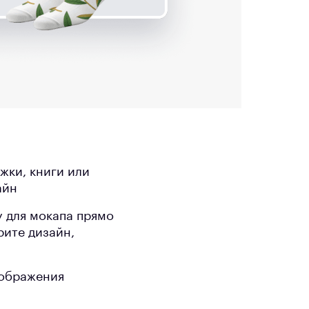
ужки, книги или
айн
у для мокапа прямо
рите дизайн,
зображения