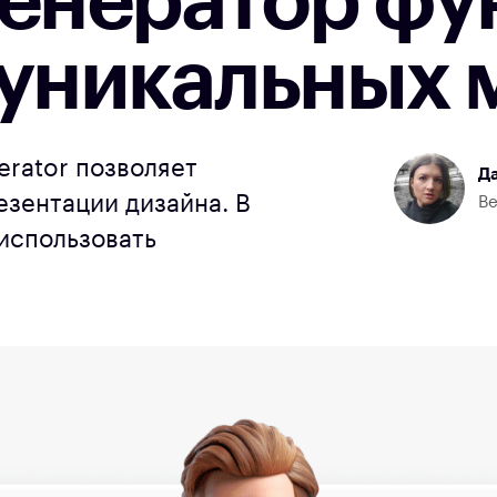
генератор ф
 уникальных 
erator позволяет
Да
езентации дизайна. В
Ве
использовать