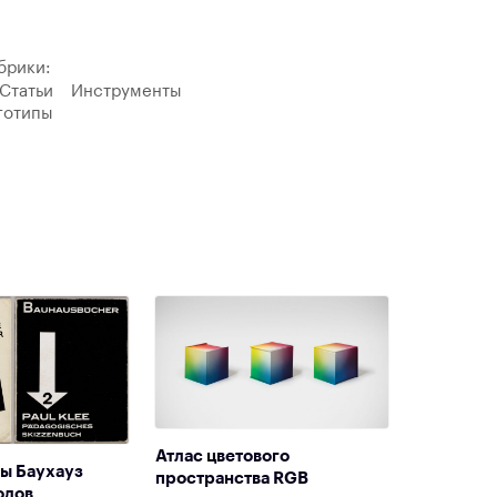
брики:
Статьи
Инструменты
готипы
Атлас цветового
лы Баухауз
пространства RGB
одов