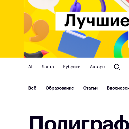
AI
Лента
Рубрики
Авторы
Всё
Образование
Статьи
Вдохнове
П
о
л
и
г
р
а