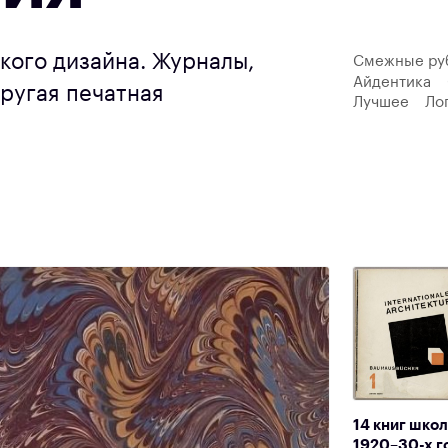
кого дизайна. Журналы,
Смежные ру
Айдентика
другая печатная
Лучшее
Ло
14 книг шко
1920–30-х г