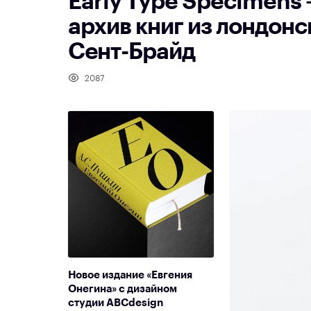
Early Type Specimens
архив книг из лондон
Сент-Брайд
2087
Новое издание «Евгения
Онегина» с дизайном
студии ABCdesign