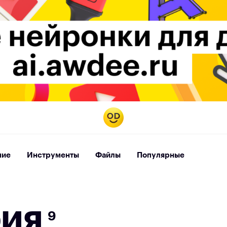
ние
Инструменты
Файлы
Популярные
ф
и
я
9