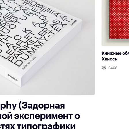
Книжные об
Хансен
3408
aphy (Задорная
ой эксперимент о
тях типографики