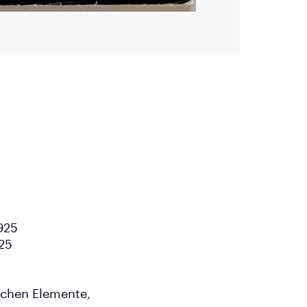
925
25
schen Elemente,