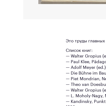
Это труды главных
Список книг:
— Walter Gropius (ed
— Paul Klee, Pädag
— Adolf Meyer (ed.
— Die Bühne im Bau
— Piet Mondrian, N
— Theo van Doesbur
— Walter Gropius (
— L. Moholy-Nagy, M
— Kandinsky, Punkt 