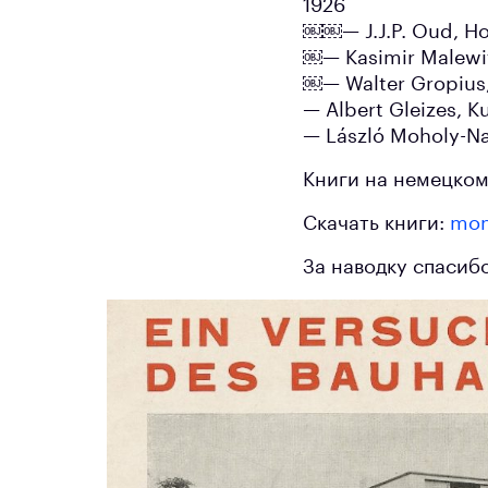
1926
￼￼— J.J.P. Oud, Hol
￼— Kasimir Malewit
￼— Walter Gropius
— Albert Gleizes, K
— László Moholy-Nag
Книги на немецком,
Скачать книги:
mon
За наводку спасиб