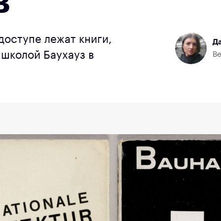
в
доступе лежат книги,
Да
школой Баухауз в
Ве