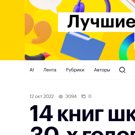
AI
Лента
Рубрики
Авторы
12 окт 2022
3094
0
14 книг ш