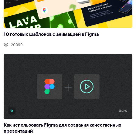
10 готовых шаблонов с анимацией в Figma
20099
Как использовать Figma для создания качественных
презентаций