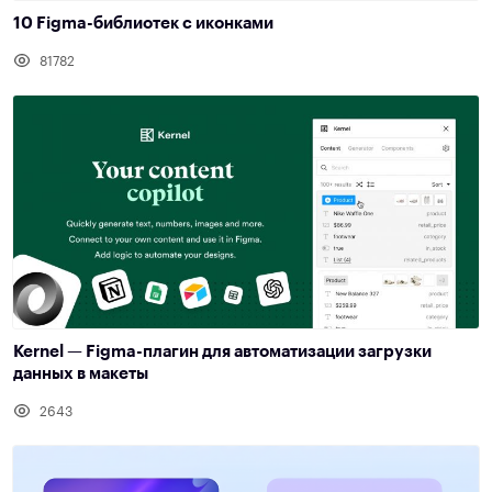
10 Figma-библиотек с иконками
81782
Kernel — Figma-плагин для автоматизации загрузки
данных в макеты
2643