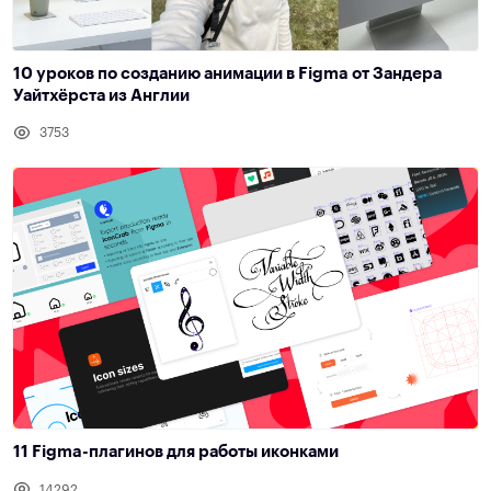
10 уроков по созданию анимации в Figma от Зандера
Уайтхёрста из Англии
3753
11 Figma-плагинов для работы иконками
14292