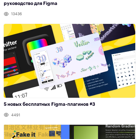
руководство для Figma
13436
5 новых бесплатных Figma-плагинов #3
4491