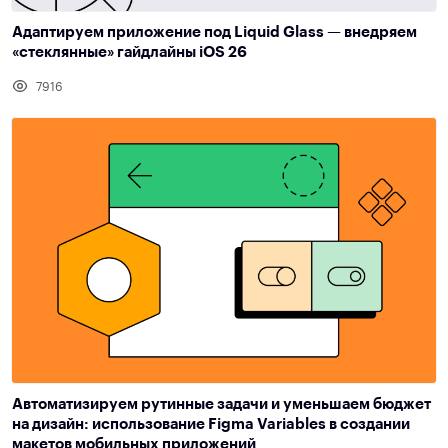
Адаптируем приложение под Liquid Glass — внедряем
«стеклянные» гайдлайны iOS 26
7916
Автоматизируем рутинные задачи и уменьшаем бюджет
на дизайн: использование Figma Variables в создании
макетов мобильных приложений