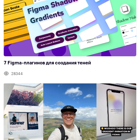
7 Figma-плагинов для создания теней
28344