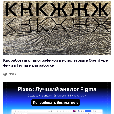
Как работать с типографикой и использовать OpenType
фичи в Figma и разработке
3619