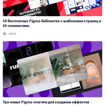
10 бесплатных Figma-библиотек с шаблонами страниц и
UI-элементами
11676
Три новых Figma-плагина для создания эффектов