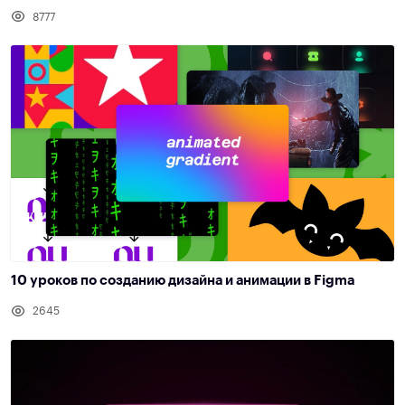
8777
10 уроков по созданию дизайна и анимации в Figma
2645