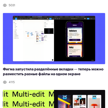
5031
Фигма запустила разделённые вкладки — теперь можно
разместить разные файлы на одном экране
4115