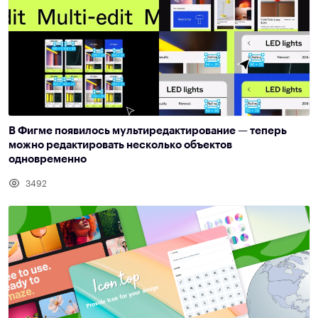
В Фигме появилось мультиредактирование — теперь
можно редактировать несколько объектов
одновременно
3492