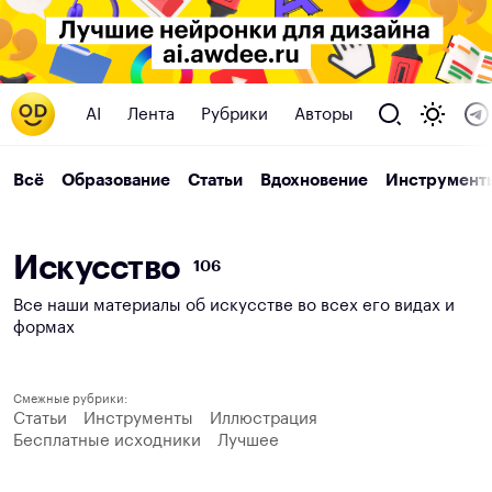
AI
Лента
Рубрики
Авторы
Всё
Образование
Статьи
Вдохновение
Инструмент
И
с
к
у
с
с
т
в
о
106
Все наши материалы об искусстве во всех его видах и
формах
Смежные рубрики:
Статьи
Инструменты
Иллюстрация
Бесплатные исходники
Лучшее