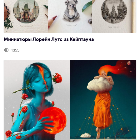
Миниатюры Лорейн Лутс из Кейптауна
1355