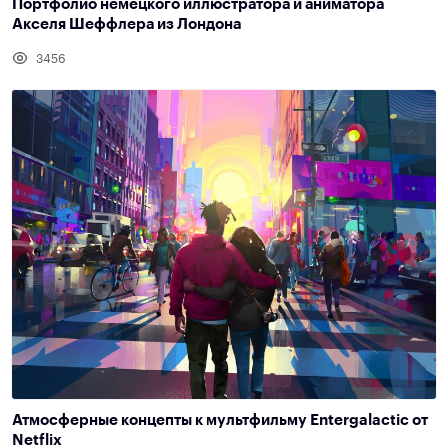
Портфолио немецкого иллюстратора и аниматора
Акселя Шеффлера из Лондона
3456
Атмосферные концепты к мультфильму Entergalactic от
Netflix