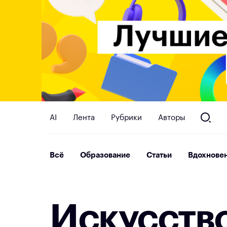
AI
Лента
Рубрики
Авторы
Всё
Образование
Статьи
Вдохнове
И
с
к
у
с
с
т
в