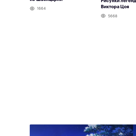
Рисунки леген
Виктора Цоя
1664
5668