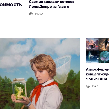
Свежие коллажи котиков
тоимость
Лолы Дюпре из Глазго
14272
Атмосферны
концепт-худ
Чоя из США
1594