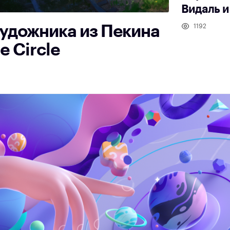
Видаль 
удожника из Пекина
1192
e Circle