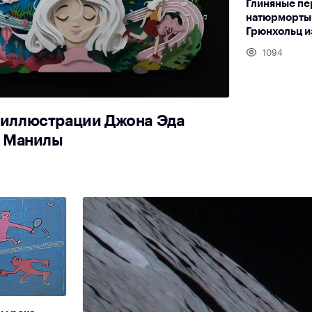
Глиняные пе
натюрморты
Грюнхольц и
1094
иллюстрации Джона Эда
з Манилы