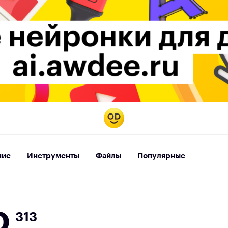
ние
Инструменты
Файлы
Популярные
о
313