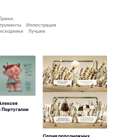
брики:
трументы
Иллюстрация
исходники
Лучшее
Алексея
з Португалии
Серия персонажных