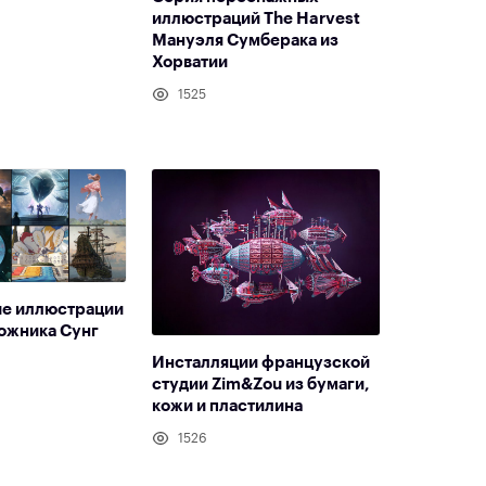
иллюстраций The Harvest
Мануэля Сумберака из
Хорватии
1525
е иллюстрации
ожника Сунг
Инсталляции французской
студии Zim&Zou из бумаги,
кожи и пластилина
1526