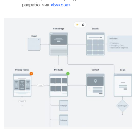
разработчик
«Букова»