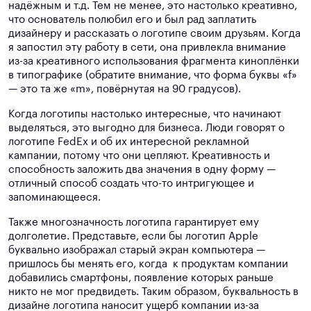
надёжным и т.д. Тем не менее, это настолько креативно,
что основатель полюбил его и был рад заплатить
дизайнеру и рассказать о логотипе своим друзьям. Когда
я запостил эту работу в сети, она привлекла внимание
из-за креативного использования фрагмента киноплёнки
в типографике (обратите внимание, что форма буквы «f»
— это та же «m», повёрнутая на 90 градусов).
Когда логотипы настолько интересные, что начинают
выделяться, это выгодно для бизнеса. Люди говорят о
логотипе FedEx и об их интересной рекламной
кампании, потому что они цепляют. Креативность и
способность заложить два значения в одну форму —
отличный способ создать что-то интригующее и
запоминающееся.
Также многозначность логотипа гарантирует ему
долголетие. Представьте, если бы логотип Apple
буквально изображал старый экран компьютера —
пришлось бы менять его, когда к продуктам компании
добавились смартфоны, появление которых раньше
никто не мог предвидеть. Таким образом, буквальность в
дизайне логотипа наносит ущерб компании из-за