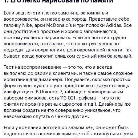
1. Его легко нарисовать по памяти
Если ваш логотип легко заметить, запомнить и
воспроизвести, он наверняка хорош. Представьте себе
галочку Nike, арки McDonald’s и три полоски Adidas. Все
они достаточно простые и хорошо запоминаются,
поэтому их легко нарисовать. Если же логотип трудно
воспроизвести, это значит, что он «структурно» не
подходит для сохранения в долговременной памяти. Так
бывает, когда логотип слишком сложный или банальный.
Тест на воспроизведение — это то, что я всегда
выполняю со своими клиентами, и также самое сложное
испытание для дизайнера. Подумайте, сколько простых
форм существуют, но уже представляют какую-то вещь
или функцию. В Unicode 7, таблице с универсальным
набором символов, есть 113 021 графема — и это не
считая глифов (из разных шрифтов и т.д.). Дизайнеры же
должны создать нечто совершенно уникальное, что
невозможно спутать с чем-то другим.
Если у компании логотип со знаком «+», он может быть
недостаточно запоминающимся, чтобы втиснуться в умы