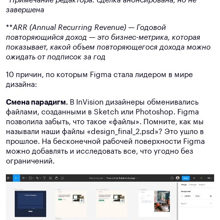
*
Примечание редактора: сделка анонсирована, но не
завершена
**
ARR (Annual Recurring Revenue) — Годовой
повторяющийся доход — это бизнес-метрика, которая
показывает, какой объем повторяющегося дохода можно
ожидать от подписок за год
10 причин, по которым Figma стала лидером в мире
дизайна:
Смена парадигм.
В InVision дизайнеры обменивались
файлами, созданными в Sketch или Photoshop. Figma
позволила забыть, что такое «файлы». Помните, как мы
называли наши файлы «design_final_2.psd»? Это ушло в
прошлое. На бесконечной рабочей поверхности Figma
можно добавлять и исследовать все, что угодно без
ограничений.