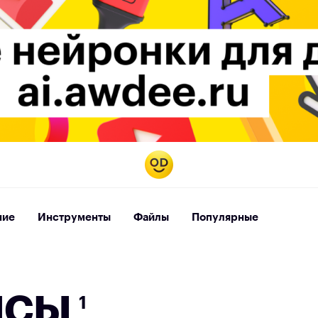
ние
Инструменты
Файлы
Популярные
й
с
ы
1