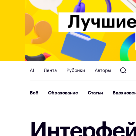
AI
Лента
Рубрики
Авторы
Всё
Образование
Статьи
Вдохнове
И
н
т
е
р
ф
е