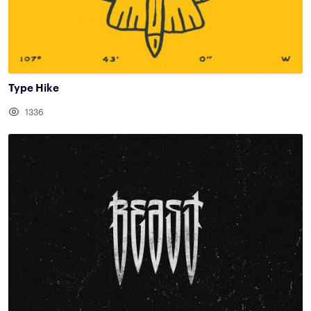
Type Hike
1336