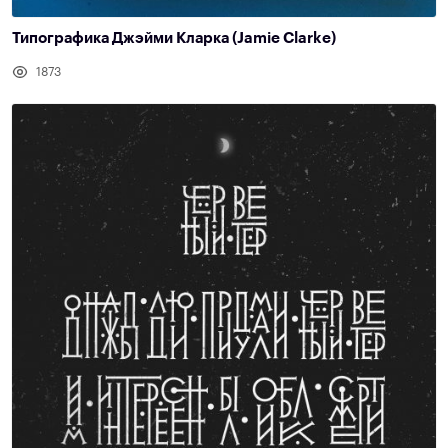
Типографика Джэйми Кларка (Jamie Clarke)
1873