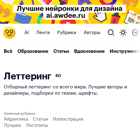
AI
Лента
Рубрики
Авторы
Всё
Образование
Статьи
Вдохновение
Инструмент
Л
е
т
т
е
р
и
н
г
40
Отборный леттеринг со всего мира. Лучшие авторы и
дизайнеры, подборки по темам, шрифты.
Смежные рубрики:
Айдентика
Статьи
Иллюстрация
Лучшее
Логотипы