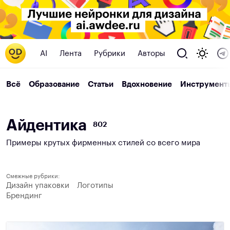
AI
Лента
Рубрики
Авторы
Всё
Образование
Статьи
Вдохновение
Инструмент
А
й
д
е
н
т
и
к
а
802
Примеры крутых фирменных стилей со всего мира
Смежные рубрики:
Дизайн упаковки
Логотипы
Брендинг