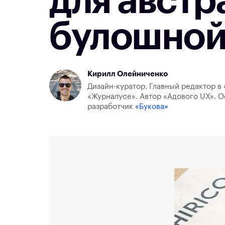
для австр
булошной
Кирилл Олейниченко
Дизайн-куратор. Главный редактор в 
«Журналусе». Автор «Адового UX». О
разработчик
«Букова»