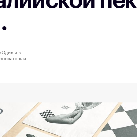
алийской пе
.
«Оди» и в
снователь и