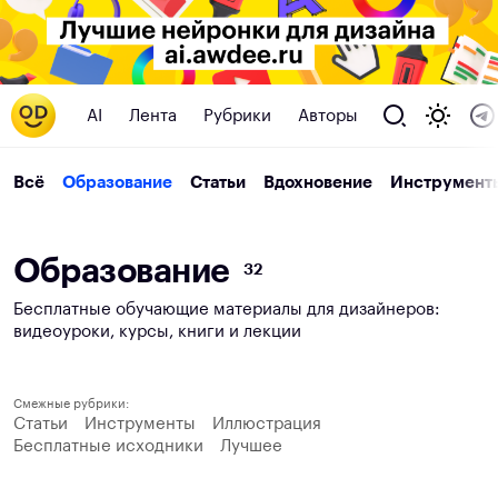
AI
Лента
Рубрики
Авторы
Всё
Образование
Статьи
Вдохновение
Инструмент
О
б
р
а
з
о
в
а
н
и
е
32
Бесплатные обучающие материалы для дизайнеров:
видеоуроки, курсы, книги и лекции
Смежные рубрики:
Статьи
Инструменты
Иллюстрация
Бесплатные исходники
Лучшее