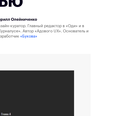
тью
ирилл Олейниченко
зайн-куратор. Главный редактор в «Оди» и в
урналусе». Автор «Адового UX». Основатель и
азработчик
«Букова»