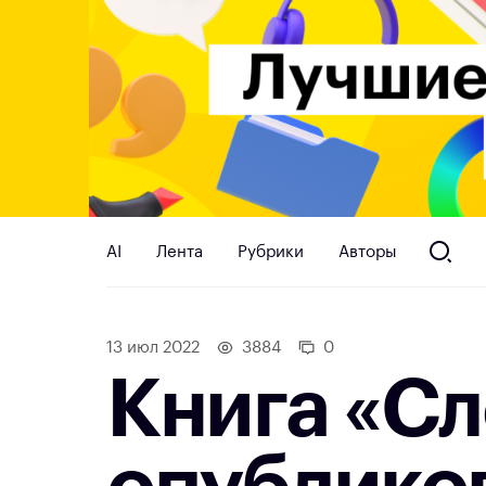
AI
Лента
Рубрики
Авторы
13 июл 2022
3884
0
Книга «С