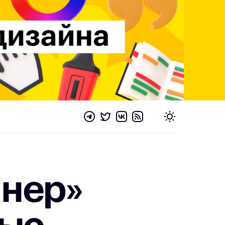
йнер»