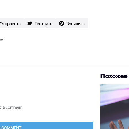
Отправить
Твитнуть
Запинить
ие
Похожее