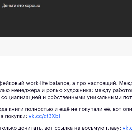
ейковый work-life balance, а про настоящий. Меж
лью менеджера и ролью художника; между работой
, социализацией и собственными уникальными по
да книги полностью и ещё не покупали её, вот оп
ма покупки:
vk.cc/cf3XbF
только дочитать, вот ссылка на восьмую главу:
vk.