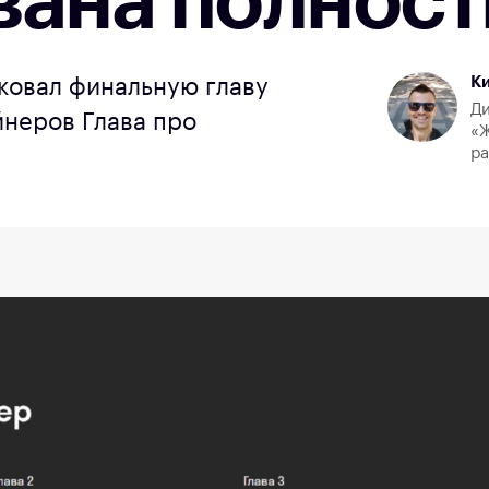
вана полнос
К
ковал финальную главу
Ди
йнеров Глава про
«Ж
р