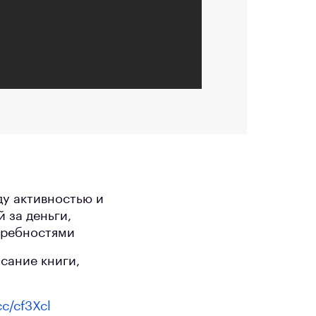
ду активностью и
 за деньги,
требностями
исание книги,
cc/cf3Xcl