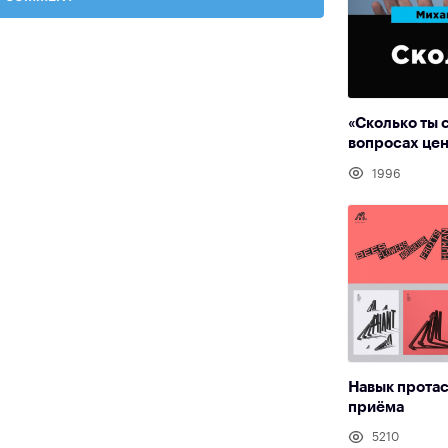
«Сколько ты 
вопросах цен
1996
Навык прота
приёма
5210