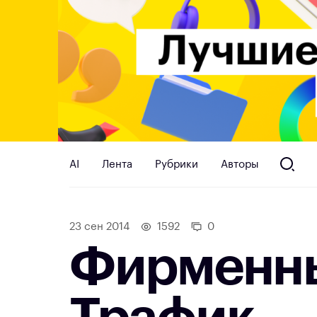
AI
Лента
Рубрики
Авторы
23 сен 2014
1592
0
Фирменны