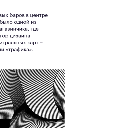
вых баров в центре
было одной из
агазинчика, где
втор дизайна
игральных карт –
и «трафика».