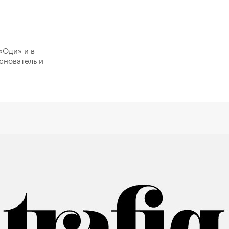
«Оди» и в
снователь и