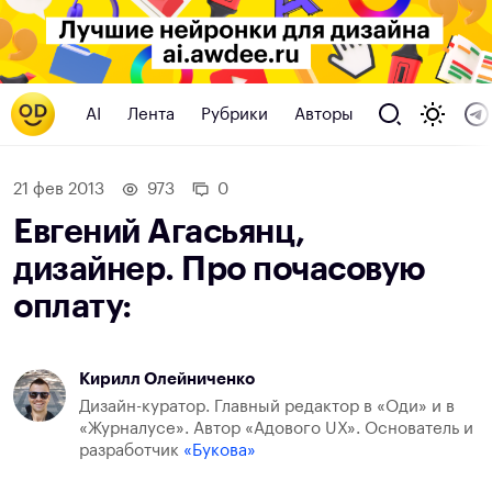
AI
Лента
Рубрики
Авторы
21 фев 2013
973
0
Евгений Агасьянц,
дизайнер. Про почасовую
оплату:
Кирилл Олейниченко
Дизайн-куратор. Главный редактор в «Оди» и в
«Журналусе». Автор «Адового UX». Основатель и
разработчик
«Букова»