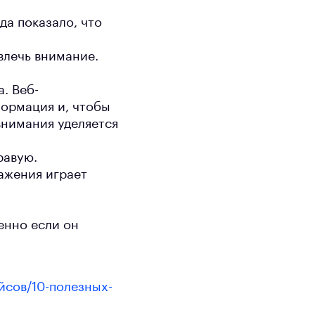
да показало, что
влечь внимание.
. Веб-
формация и, чтобы
внимания уделяется
равую.
ажения играет
бенно если он
сов/10-полезных-