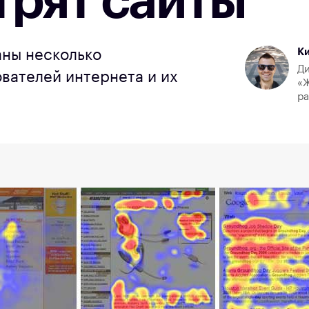
трят сайты
К
аны несколько
Ди
вателей интернета и их
«Ж
р