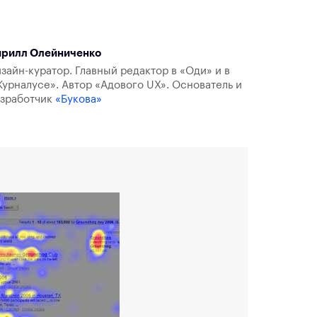
ирилл Олейниченко
зайн-куратор. Главный редактор в «Оди» и в
урналусе». Автор «Адового UX». Основатель и
азработчик
«Букова»