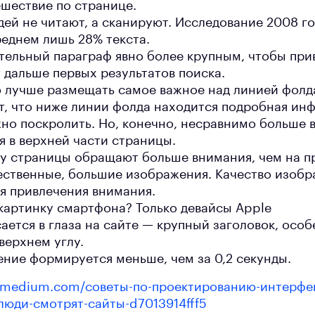
ешествие по странице.
ей не читают, а сканируют. Исследование 2008 го
реднем лишь 28% текста.
ительный параграф явно более крупным, чтобы при
 дальше первых результатов поиска.
но лучше размещать самое важное над линией фолда
т, что ниже линии фолда находится подробная ин
жно поскролить. Но, конечно, несравнимо больше 
я в верхней части страницы.
ну страницы обращают больше внимания, чем на п
чественные, большие изображения. Качество изобр
я привлечения внимания.
 картинку смартфона? Только девайсы Apple
сается в глаза на сайте — крупный заголовок, осо
верхнем углу.
ение формируется меньше, чем за 0,2 секунды.
medium.com/советы-по-проектированию-интерфей
-люди-смотрят-сайты-d7013914fff5