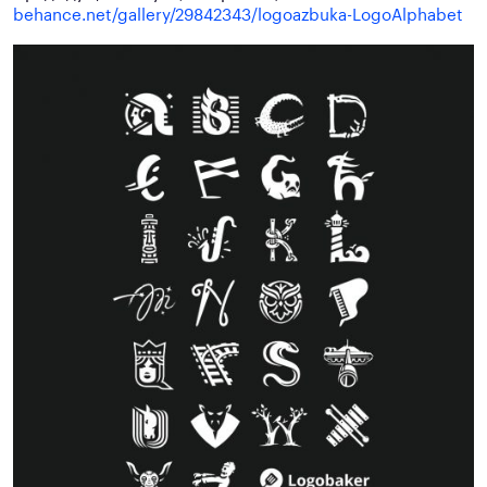
behance.net/gallery/29842343/logoazbuka-LogoAlphabet