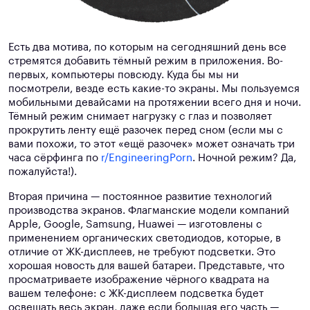
Есть два мотива, по которым на сегодняшний день все
стремятся добавить тёмный режим в приложения. Во-
первых, компьютеры повсюду. Куда бы мы ни
посмотрели, везде есть какие-то экраны. Мы пользуемся
мобильными девайсами на протяжении всего дня и ночи.
Тёмный режим снимает нагрузку с глаз и позволяет
прокрутить ленту ещё разочек перед сном (если мы с
вами похожи, то этот «ещё разочек» может означать три
часа сёрфинга по
r/EngineeringPorn
. Ночной режим? Да,
пожалуйста!).
Вторая причина — постоянное развитие технологий
производства экранов. Флагманские модели компаний
Apple, Google, Samsung, Huawei — изготовлены с
применением органических светодиодов, которые, в
отличие от ЖК-дисплеев, не требуют подсветки. Это
хорошая новость для вашей батареи. Представьте, что
просматриваете изображение чёрного квадрата на
вашем телефоне: с ЖК-дисплеем подсветка будет
освещать весь экран, даже если большая его часть —