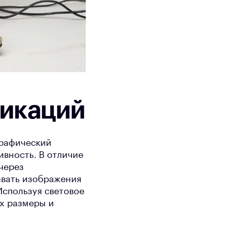
никаций
графический
ивность. В отличие
через
авать изображения
 Используя световое
их размеры и