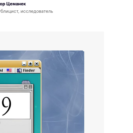
гор Цеманек
блицист, исследователь