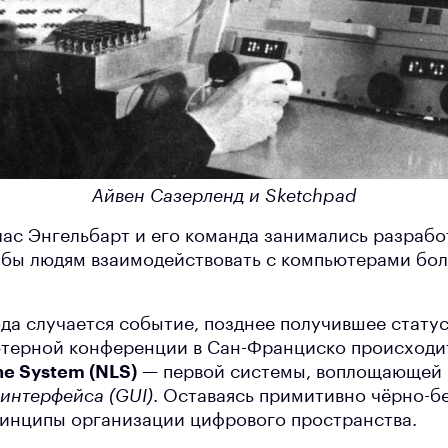
Айвен Сазерленд и Sketchpad
глас Энгельбарт и его команда занимались разраб
 бы людям взаимодействовать с компьютерами бо
ода случается событие, позднее получившее статус 
ютерной конференции в Сан-Франциско происходи
ne System (NLS)
— первой системы, воплощающей
 интерфейса (GUI)
. Оставаясь примитивно чёрно-б
инципы организации цифрового пространства.