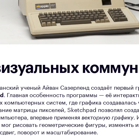
визуальных комму
канский ученый Айван Сазерленд создаёт первый 
ad
. Главная особенность программы — её интеракт
 компьютерных систем, где графика создавалась 
ние матрицы пикселей, Sketchpad позволял созд
омпьютера, впервые применяя
векторную графику
.
ь мог рисовать геометрические фигуры, изменять 
сдвиг, поворот и масштабирование.