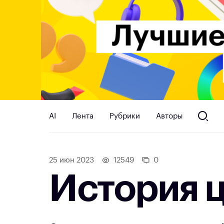
AI
Лента
Рубрики
Авторы
25 июн 2023
12549
0
История 