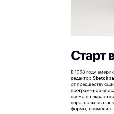
Старт 
В 1963 году амери
редактор
Sketchp
от предшествующих
программное описа
прямо на экране к
перо, пользовател
формы, применять 