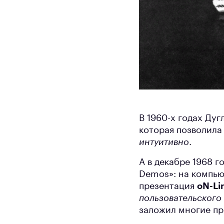
В 1960-х годах Ду
которая позволила
интуитивно
.
А в декабре 1968 г
Demos»: на компь
презентация
oN-Li
пользовательского
заложил многие пр