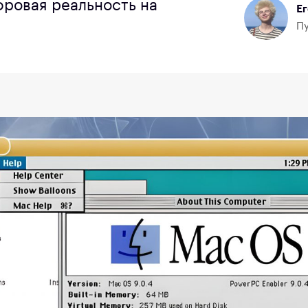
ифровая реальность на
Е
Пу