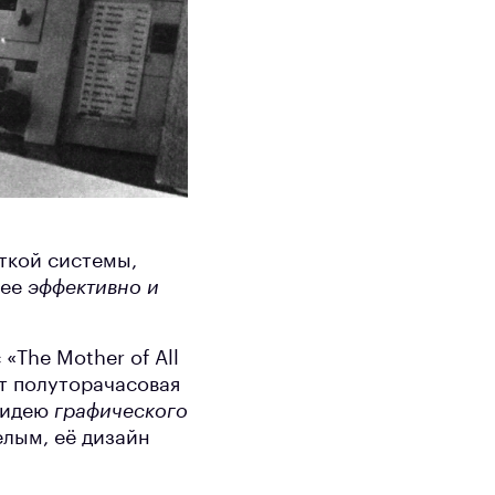
откой системы,
лее
эффективно и
«The Mother of All
т полуторачасовая
 идею
графического
елым, её дизайн