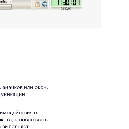
 значков или окон,
муникации
аимодействия с
ста, а после все в
а выполняет