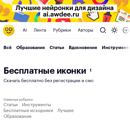
AI
Лента
Рубрики
Авторы
Всё
Образование
Статьи
Вдохновение
Инструмент
Б
е
с
п
л
а
т
н
ы
е
и
к
о
н
к
и
1
Скачать бесплатно без регистрации и смс
Смежные рубрики:
Статьи
Инструменты
Бесплатные исходники
Лучшее
Образование