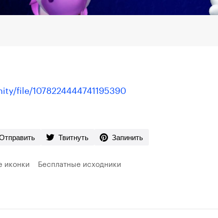
ty/file/1078224444741195390
Отправить
Твитнуть
Запинить
е иконки
Бесплатные исходники