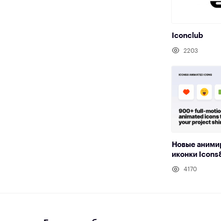
Iconclub
2203
Новые аними
иконки Icons
4170