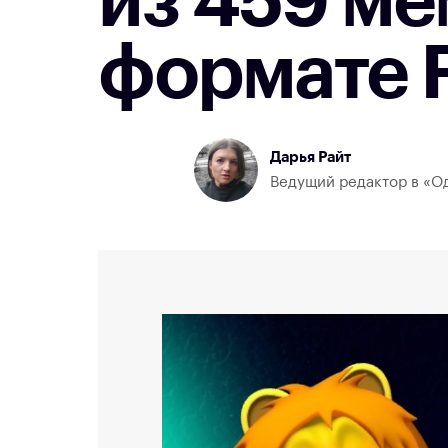
из 459 ме
формате 
Дарья Райт
Ведущий редактор в «Од