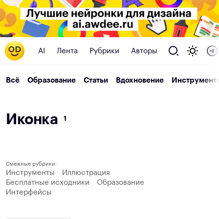
AI
Лента
Рубрики
Авторы
Всё
Образование
Статьи
Вдохновение
Инструмент
И
к
о
н
к
а
1
Смежные рубрики:
Инструменты
Иллюстрация
Бесплатные исходники
Образование
Интерфейсы