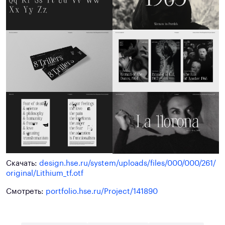
Скачать:
design.hse.ru/system/uploads/files/000/000/261/
original/Lithium_tf.otf
Смотреть:
portfolio.hse.ru/Project/141890