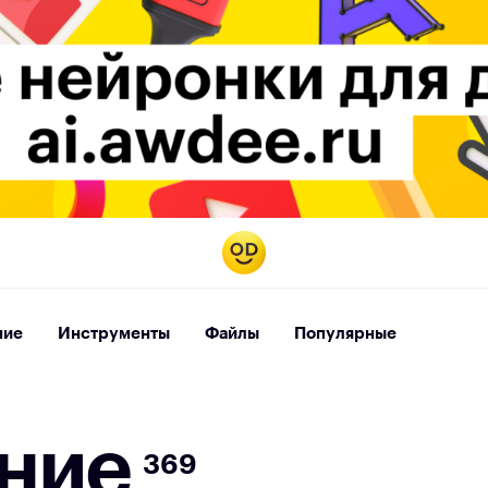
ние
Инструменты
Файлы
Популярные
н
и
е
369