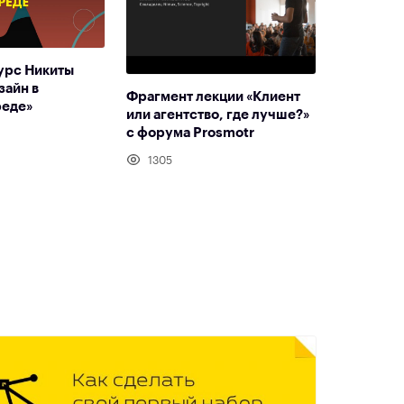
урс Никиты
зайн в
Фрагмент лекции «Клиент
реде»
или агентство, где лучше?»
с форума Prosmotr
1305