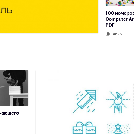
100 номеро
Computer Ar
PDF
4626
инающего