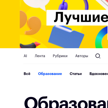
AI
Лента
Рубрики
Авторы
Всё
Образование
Статьи
Вдохнове
О
б
р
а
з
о
в
а