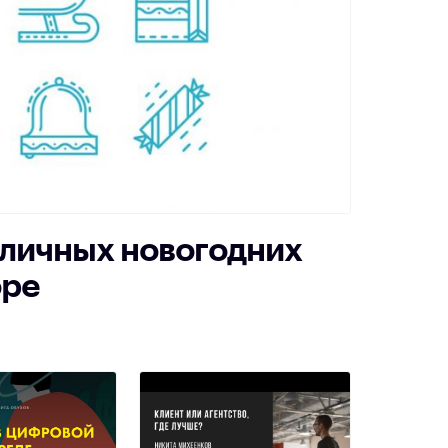
тличных новогодних
оре