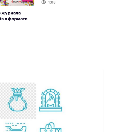
1318
в журнала
ts в формате