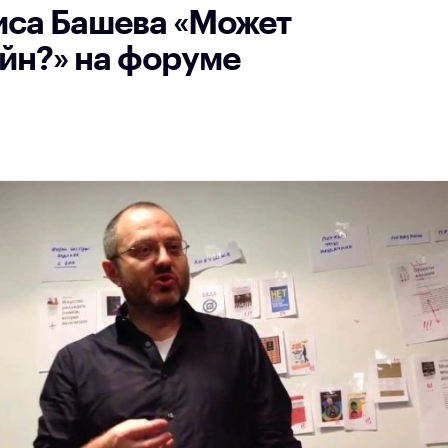
иса Башева «Может
айн?» на форуме