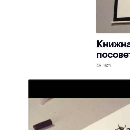
Книжна
посове
1879