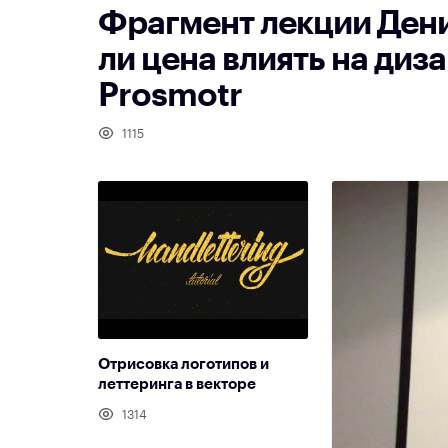
Фрагмент лекции Ден
ли цена влиять на диз
Prosmotr
1115
Отрисовка логотипов и
леттеринга в векторе
1314