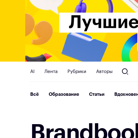
AI
Лента
Рубрики
Авторы
Всё
Образование
Статьи
Вдохнове
B
r
a
n
d
b
o
o