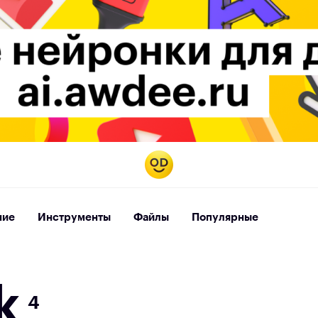
ние
Инструменты
Файлы
Популярные
k
4