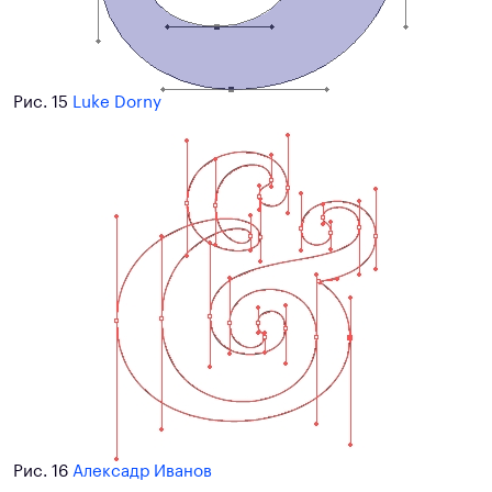
Рис. 15
Luke Dorny
Рис. 16
Алексадр Иванов