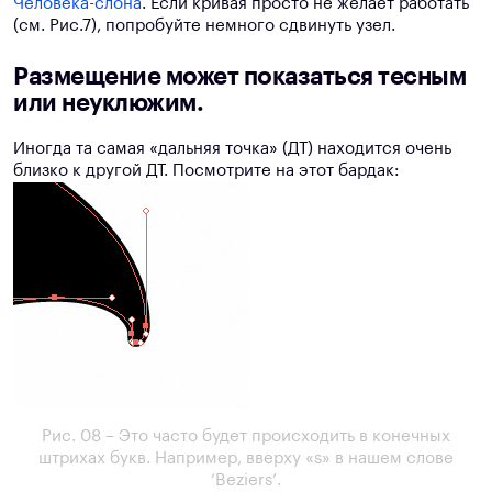
Человека-слона
. Если кривая просто не желает работать
(см. Рис.7), попробуйте немного сдвинуть узел.
Размещение может показаться тесным
или неуклюжим.
Иногда та самая «дальняя точка» (ДТ) находится очень
близко к другой ДТ. Посмотрите на этот бардак:
Рис. 08 – Это часто будет происходить в конечных
штрихах букв. Например, вверху «s» в нашем слове
‘Beziers’.