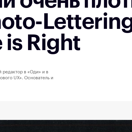
и очень плот
to-Lettering 
 is Right
й редактор в «Оди» и в
ового UX». Основатель и