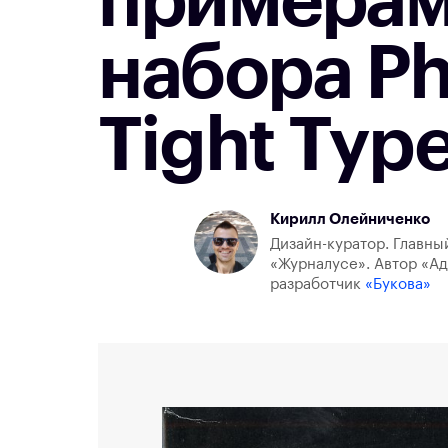
примерам
набора Pho
Tight Type
Кирилл Олейниченко
Дизайн-куратор. Главны
«Журналусе». Автор «Ад
разработчик
«Букова»