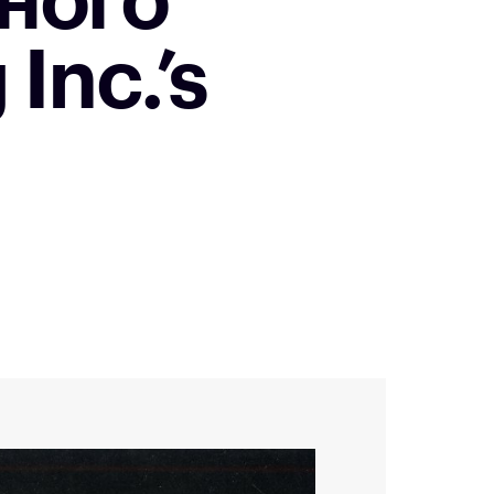
ного
Inc.’s