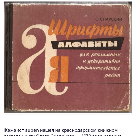
Жэжэист auben нашел на краснодарском книжном