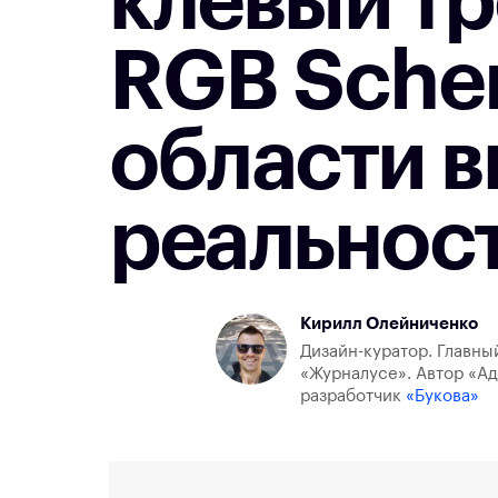
клёвый т
RGB Sche
области 
реальнос
Кирилл Олейниченко
Дизайн-куратор. Главны
«Журналусе». Автор «Ад
разработчик
«Букова»