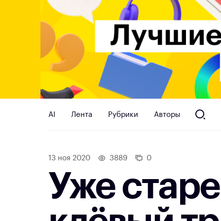
AI
Лента
Рубрики
Авторы
13 ноя 2020
3889
0
‌Уже стар