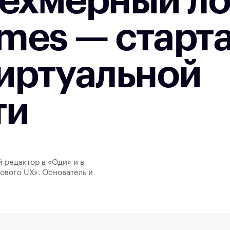
рёхмерный ло
mes — старта
виртуальной
ти
й редактор в «Оди» и в
ового UX». Основатель и