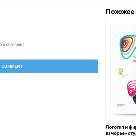
Похожее
Логотип и фи
взморье» ст