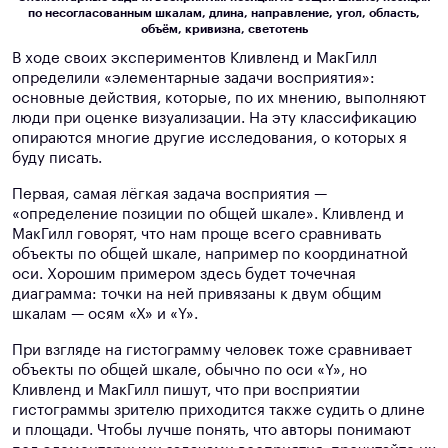
по несогласованным шкалам, длина, направление, угол, область,
объём, кривизна, светотень
В ходе своих экспериментов Кливленд и МакГилл
определили «элементарные задачи восприятия»:
основные действия, которые, по их мнению, выполняют
люди при оценке визуализации. На эту классификацию
опираются многие другие исследования, о которых я
буду писать.
Первая, самая лёгкая задача восприятия —
«определение позиции по общей шкале». Кливленд и
МакГилл говорят, что нам проще всего сравнивать
объекты по общей шкале, например по координатной
оси. Хорошим примером здесь будет точечная
диаграмма: точки на ней привязаны к двум общим
шкалам — осям «Х» и «Y».
При взгляде на гистограмму человек тоже сравнивает
объекты по общей шкале, обычно по оси «Y», но
Кливленд и МакГилл пишут, что при восприятии
гистограммы зрителю приходится также судить о длине
и площади. Чтобы лучше понять, что авторы понимают