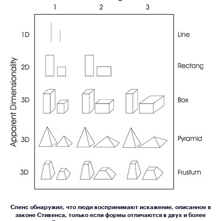
Спенс обнаружил, что люди воспринимают искажение, описанное в
законе Стивенса, только если формы отличаются в двух и более