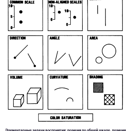
Элементарные задачи восприятия: позиция по общей шкале, позиция