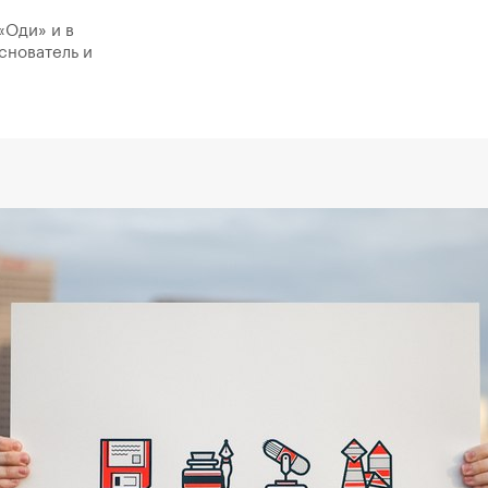
«Оди» и в
снователь и