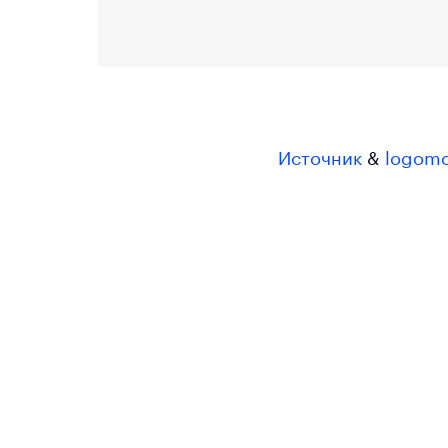
Источник
&
logom