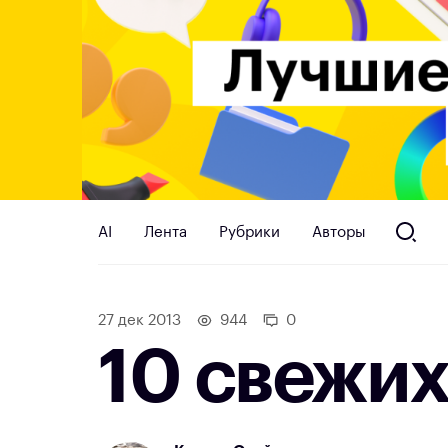
AI
Лента
Рубрики
Авторы
27 дек 2013
944
0
10 свежих