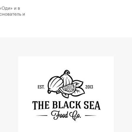
«Оди» и в
снователь и